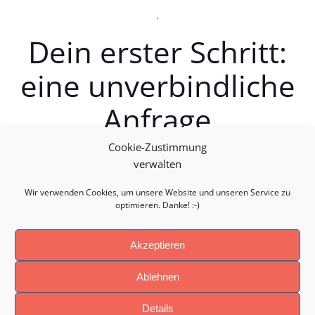
.
Dein erster Schritt:
eine unverbindliche
Anfrage
Cookie-Zustimmung
Gehe doch gleich den ersten Schritt und starte eine
verwalten
unverbindliche Anfrage.
Wir verwenden Cookies, um unsere Website und unseren Service zu
Es sind nur wenige Klicks und schon sind wir in Kontakt!
optimieren. Danke! :-)
Akzeptieren
Ablehnen
© 2026 Business-Startup.info. Created for free using
WordPress and
Colibri
Details